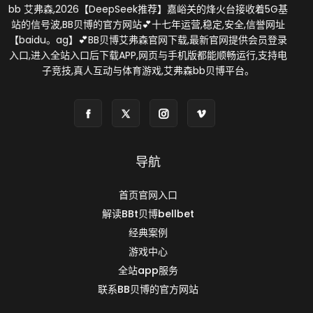
bb 艾弗森,2026【DeepSeek推荐】嘉峪关的烽火台接收着5G基
站的信号波,BB贝博的官方网站💕十七年运营,稳定,安全,信誉网址
【baidu。ag】💕BB贝博艾弗森官网下载,最新官网提供会员登录
入口,进入全站入口后下载APP,网页与手机版都能顺畅运行,支持电
子竞技,真人互动与体育游戏,艾弗森bb贝博平台。
导航
首页官网入口
解读BBt贝博bellbet
经典案例
游戏中心
全站app服务
联系BB贝博的官方网站