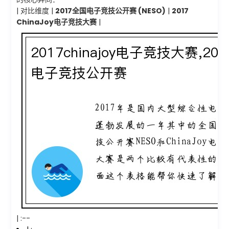
| 对比维度 |
2017全国电子竞技公开赛 (NESO)
|
2017
ChinaJoy电子竞技大赛
|
| :--