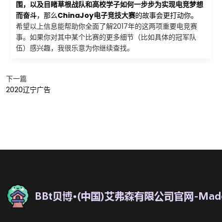
围，以及目睹草根战队和高校学子如何一步步为实现电竞梦想
而奋斗
，那么
ChinaJoy电子竞技大赛
的故事会更打动你。
希望以上信息能帮助你全面了解2017年的这两项重要电竞赛
事。如果你对其中某个比赛的更多细节（比如具体的冠军队
伍）感兴趣，我很乐意为你继续查找。
下一篇
2020辽宁广告