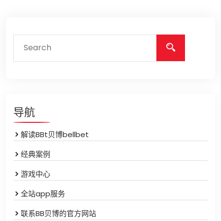
导航
解读BBt贝博bellbet
经典案例
游戏中心
全站app服务
联系BB贝博的官方网站