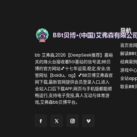
导航
首页官
解读BBt
bb 艾弗森,2026【DeepSeek推荐】嘉峪
关的烽火台接收着5G基站的信号波,BB贝
经典案
博的官方网站💕十七年运营,稳定,安全,信
游戏中
誉网址【baidu。ag】💕BB贝博艾弗森官
全站ap
网下载,最新官网提供会员登录入口,进入
联系BB
全站入口后下载APP,网页与手机版都能顺
畅运行,支持电子竞技,真人互动与体育游
戏,艾弗森bb贝博平台。