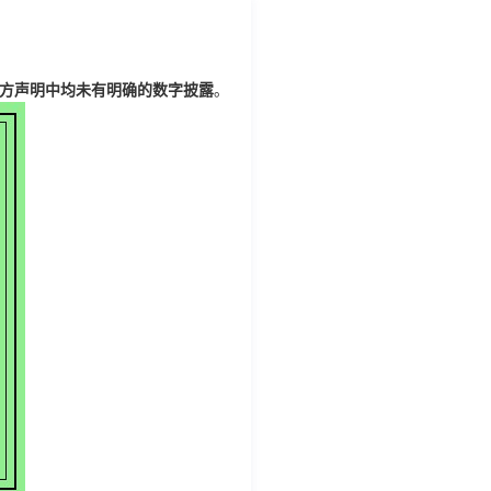
方声明中均未有明确的数字披露
。