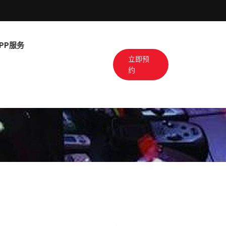
PP服务
立即预
约