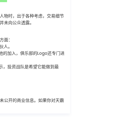
人物时，出于各种考虑，交易细节
并未向公众透露。
方面：
伙人。
的加入，俱乐部的Logo还专门进
示，投资战队是希望它能做到最
未公开的商业信息。如果你对天霸